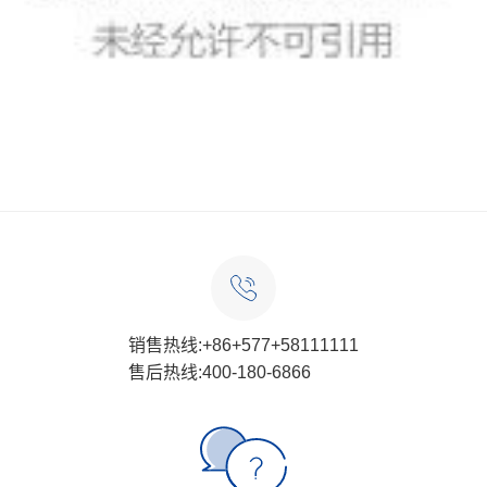
销售热线:+86+577+58111111
售后热线:400-180-6866