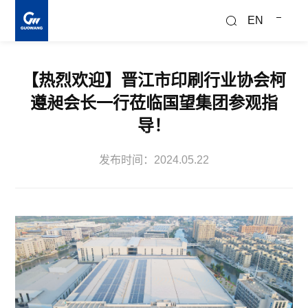
搜
索
EN
【热烈欢迎】晋江市印刷行业协会柯
遵昶会长一行莅临国望集团参观指
导！
发布时间：2024.05.22