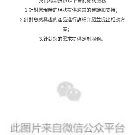
我們為您提供以下售前諮詢服務
1.針對您現時的現狀提供適當的建議和支持；
2.針對您感興趣的產品進行詳細介紹並提出相應方
案；
3.針對您的需求提供定制服務。