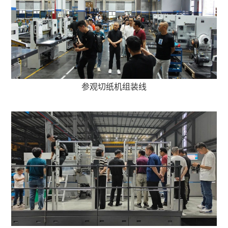
参观切纸机组装线