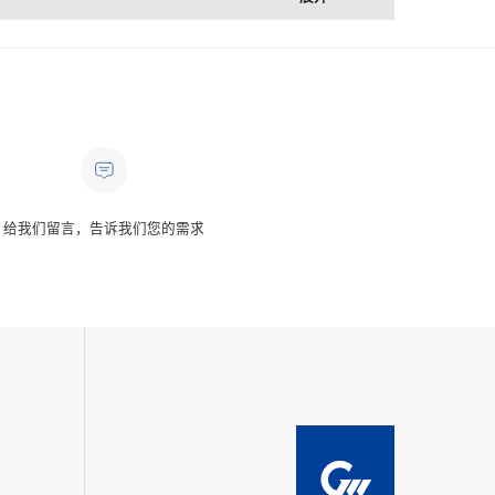
给我们留言，告诉我们您的需求