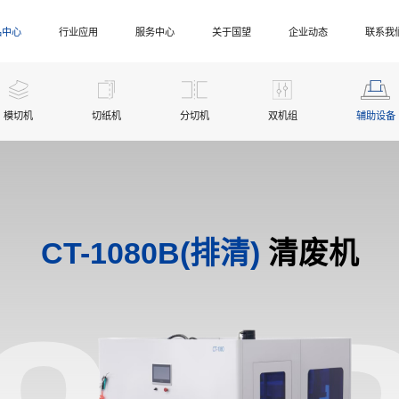
品中心
行业应用
服务中心
关于国望
企业动态
联系我
模切机
切纸机
分切机
双机组
辅助设备
CT-1080B(排清)
清废机