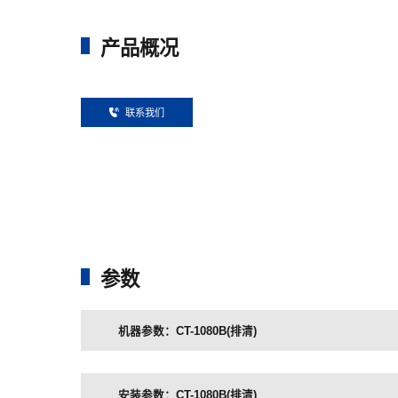
产品概况
联
系
我
们
参数
机器参数：CT-1080B(排清)
安装参数：CT-1080B(排清)