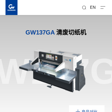
搜
索
EN
GW137GA
清废切纸机
W137
产品对比