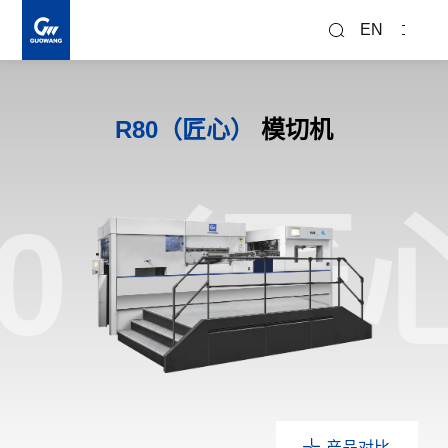
搜
索
EN
R80（匠心）
模切机
80（匠
产品对比