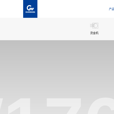
产
烫金机