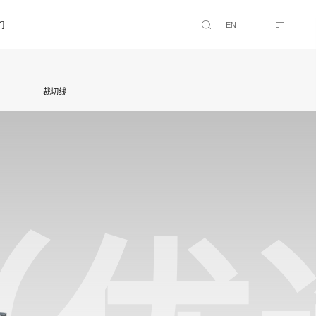
EN
们
搜
索
裁切线