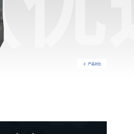
P（
产品对比