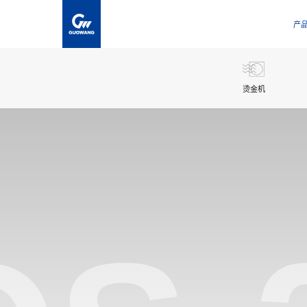
产
烫金机