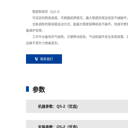
智能取纸机（QS-2）
可设定的取纸高度，可根据纸质情况，最大限度的保证纸张不被破坏
全新调校的取纸辊运动方式，能最大限度保障纸张不破坏。快速可更
备维护效率。
工作平台备有吹气结构，方便移动纸张，气动机械手安全夹紧装置，
边角不受外力卷曲变形。
联
系
我
们
参数
机器参数：QS-2（优选)
安装参数：QS-2（优选)