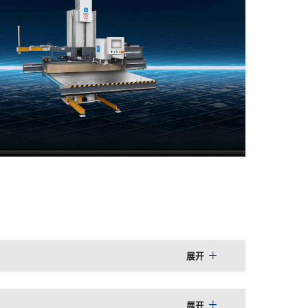
展开
展开