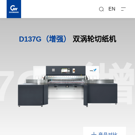
搜
索
EN
D137G（增强）
双涡轮切纸机
37G（
产品对比