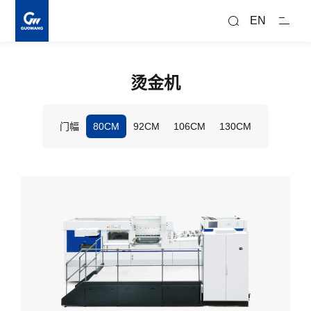
搜
索
EN
烫金机
门幅
80CM
92CM
106CM
130CM