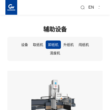
搜
索
EN
辅助设备
设备
取纸机
卸纸机
升纸机
闯纸机
清废机